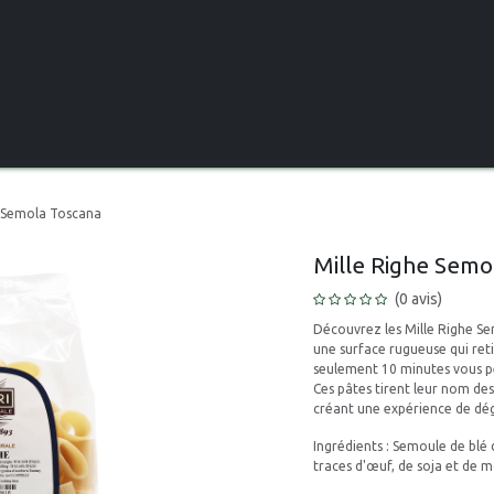
Produits frais
La cave
Les séjours
Boutiques &
e Semola Toscana
Mille Righe Sem
(0 avis)
Découvrez les Mille Righe S
une surface rugueuse qui reti
seulement 10 minutes vous pe
Ces pâtes tirent leur nom de
créant une expérience de dégu
Ingrédients : Semoule de blé 
traces d'œuf, de soja et de 