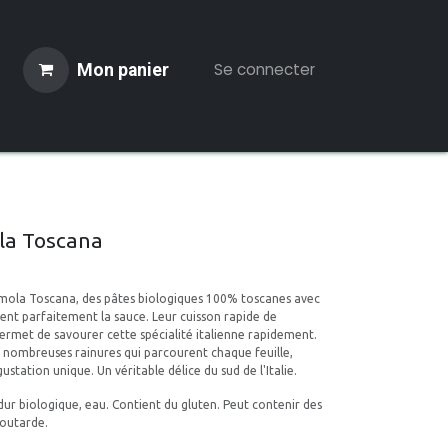
Se connecter
Mon panier
 Traiteur
Actualités
Recettes
ola Toscana
emola Toscana, des pâtes biologiques 100% toscanes avec
ent parfaitement la sauce. Leur cuisson rapide de
rmet de savourer cette spécialité italienne rapidement.
s nombreuses rainures qui parcourent chaque feuille,
station unique. Un véritable délice du sud de l'Italie.
dur biologique, eau. Contient du gluten. Peut contenir des
moutarde.