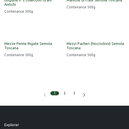
Linguine n°2 collection Grani
Maniche di frate Semola Toscana
Antichi
Contenance 500g
Contenance 500g
Mezze Penne Rigate Semola
Mezzi Pacheri (Noccioloni) Semola
Toscana
Toscana
Contenance 500g
Contenance 500g
1
2
3
Explorer