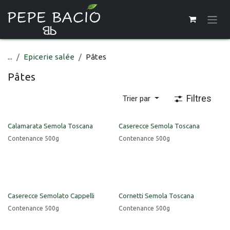
Se rendre au contenu
...
Epicerie salée
Pâtes
Pâtes
Filtres
Trier par
Calamarata Semola Toscana
Caserecce Semola Toscana
Contenance 500g
Contenance 500g
Caserecce Semolato Cappelli
Cornetti Semola Toscana
Contenance 500g
Contenance 500g