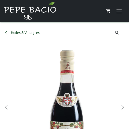
Se rendre au contenu
Huiles & Vinaigres