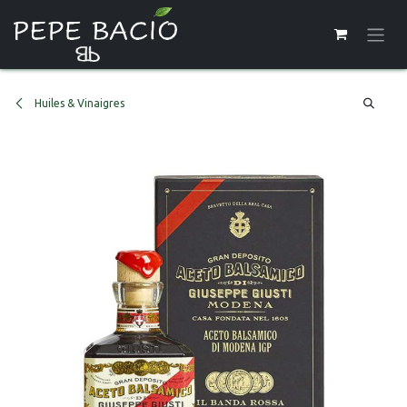
Se rendre au contenu
Huiles & Vinaigres