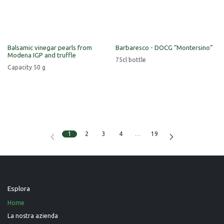
Balsamic vinegar pearls from
Barbaresco - DOCG “Montersino”
Modena IGP and truffle
75cl bottle
Capacity 50 g
1
2
3
4
…
19
Esplora
Home
La nostra azienda