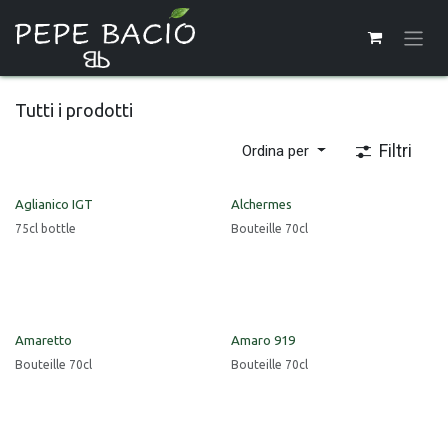
Passa al contenuto
Tutti i prodotti
Filtri
Ordina per
Aglianico IGT
Alchermes
75cl bottle
Bouteille 70cl
Amaretto
Amaro 919
Bouteille 70cl
Bouteille 70cl